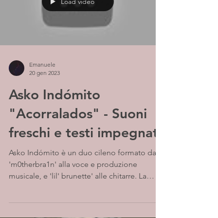
Load video
Emanuele
20 gen 2023
Asko Indómito
"Acorralados" - Suoni
freschi e testi impegnati
Asko Indómito è un duo cileno formato da
'm0therbra1n' alla voce e produzione
musicale, e 'lil' brunette' alle chitarre. La
band offre...