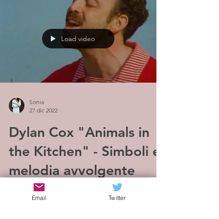
Load video
Sonia
27 dic 2022
Dylan Cox "Animals in
the Kitchen" - Simboli e
melodia avvolgente
In Animals in the Kitchen, il folk da camera
Email
Twitter
sostenuto dagli archi arriva a vette
cinematografiche e vira quasi verso una