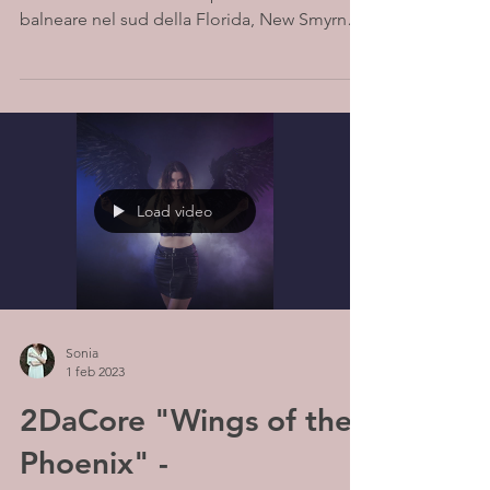
balneare nel sud della Florida, New Smyrna
Beach,...
Load video
Sonia
1 feb 2023
2DaCore "Wings of the
Phoenix" -