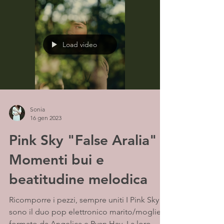
Load video
Sonia
16 gen 2023
Pink Sky "False Aralia" -
Momenti bui e
beatitudine melodica
Ricomporre i pezzi, sempre uniti I Pink Sky
sono il duo pop elettronico marito/moglie
formato da Angelica e Ryan Hay. La loro