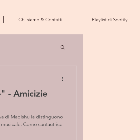
Chi siamo & Contatti
Playlist di Spotify
" - Amicizie
tiva di Madishu la distinguono
tria musicale. Come cantautrice