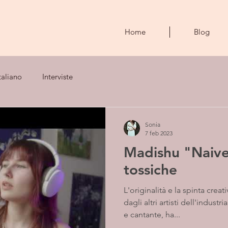
Home
Blog
taliano
Interviste
Sonia
7 feb 2023
Madishu "Naive
tossiche
L'originalità e la spinta crea
dagli altri artisti dell'indus
e cantante, ha...