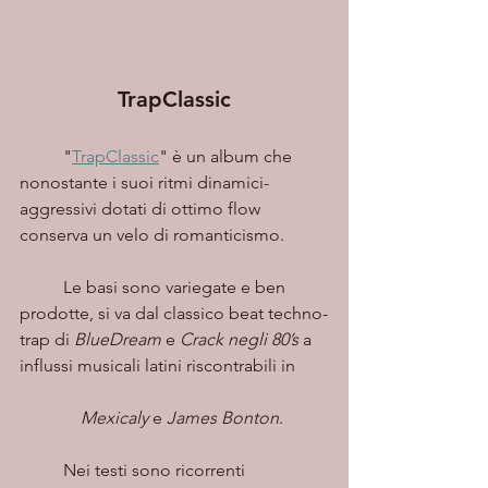
TrapClassic
	"
TrapClassic
" è un album che 
nonostante i suoi ritmi dinamici-
aggressivi dotati di ottimo flow 
conserva un velo di romanticismo.
	Le basi sono variegate e ben 
prodotte, si va dal classico beat techno-
trap di 
BlueDream 
e 
Crack negli 80’s
 a 
influssi musicali latini riscontrabili in       
              Mexicaly 
e 
James Bonton
.
	Nei testi sono ricorrenti 