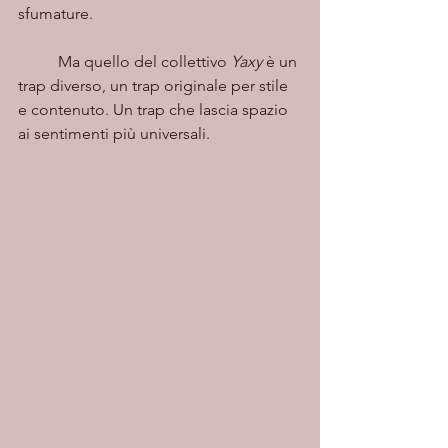
sfumature. 
	Ma quello del collettivo 
Yaxy 
è un 
trap diverso, un trap originale per stile 
e contenuto. Un trap che lascia spazio 
ai sentimenti più universali. 