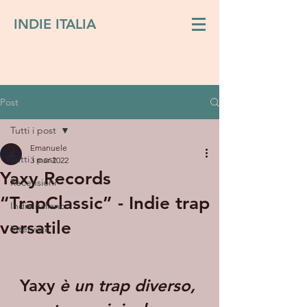
INDIE ITALIA
Post
Tutti i post
Emanuele
Tutti i post
3 mar 2022
Yaxy Records
Recensioni
“TrapClassic” - Indie trap
Indie italiano
versatile
Interviste
Yaxy 
è un trap diverso, 