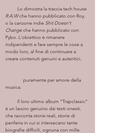
	Lo dimostra la traccia tech house 
R.A.W 
che hanno pubblicato con Roy, 
o la canzone indie 
Shit Doesn't 
Change
 che hanno pubblicato con 
Pybo. L'obiettivo è rimanere 
indipendenti e fare sempre le cose a 
modo loro, al fine di continuare a 
creare contenuti genuini e autentici,       
               puramente per amore della 
musica.
	Il loro ultimo album “Trapclassic” 
è un lavoro genuino dai testi onesti, 
che racconta storie reali, storie di 
periferia in cui si intersecano tante 
biografie difficili, ognuna con mille 