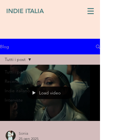
INDIE ITALIA
Blog
Tutti i post
Tutti i post
Recensioni
Indie italiano
Load video
Interviste
Sonia
25 gen 2025