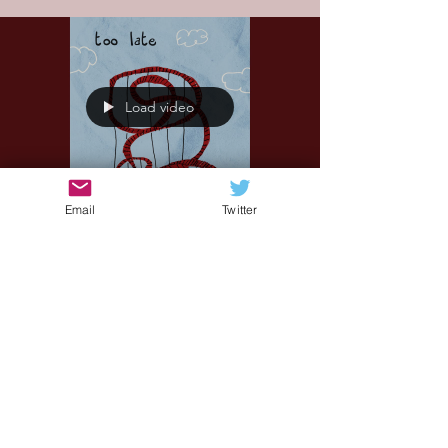
Load video
Email
Twitter
Sonia
3 lug 2024
Muràl "Too Late" -
Intimità e tormento
nelle relazioni
I Muràl sono una band emergente campana
attiva dal 2019 che si muove tra indie folk e