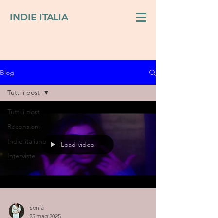
INDIE ITALIA
Blog
Tutti i post
Tutti i post
Recensioni
Indie italiano
Load video
Interviste
Sonia
25 mag 2025