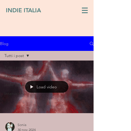
INDIE ITALIA
Blog
Tutti i post
Tutti i post
Recensioni
Indie italiano
Load video
Interviste
Sonia
30 nov 2024