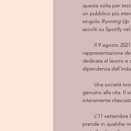
questa volta per testi
un pubblico più etero
singolo 
Running Up T
ascolti su Spotify ne
	Il 9 agosto 202
rappresentazione de
dedicata al lavoro e 
dipendenza dall'indu
	Una società tossica, raccontata in testo e musica, che ha ormai perso il suo approccio 
genuino alla vita. Il
interamente rilasciato
	L’11 settembre
prende in qualche mo