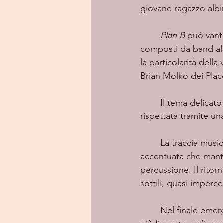
giovane ragazzo albin
Plan B
 può vant
composti da band alt
la particolarità dell
Brian Molko dei Pla
	Il tema delicato affrontato richiede una certa sensibilità sonora che viene puntualmente 
rispettata tramite una 
	La traccia musicalmente ha una solida struttura, con una sezione ritmica da subito 
accentuata che manti
percussione. Il rito
sottili, quasi imperce
	Nel finale emerge tutta l’energia rock della band tra assoli di chitarre e batteria sempre 