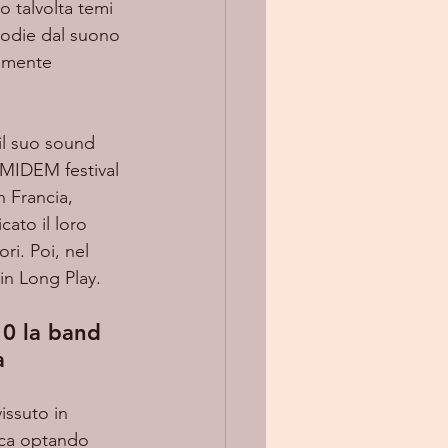
 talvolta temi 
lodie dal suono 
ilmente 
 MIDEM festival 
 Francia, 
ato il loro 
ri. Poi, nel 
in Long Play. 
10 la band 
a
ica optando 