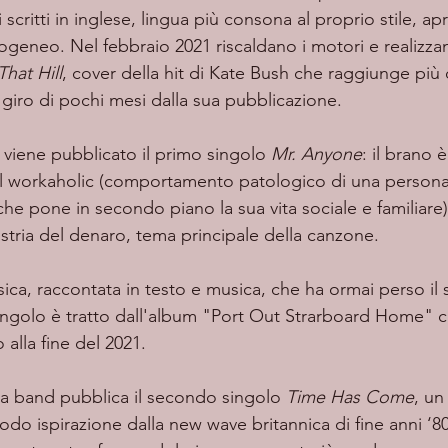
 scritti in inglese, lingua più consona al proprio stile, a
geneo. Nel febbraio 2021 riscaldano i motori e realizzan
hat Hill
, cover della hit di Kate Bush che raggiunge più 
l giro di pochi mesi dalla sua pubblicazione.
1 viene pubblicato il primo singolo 
Mr. Anyone
: il brano è
l workaholic (comportamento patologico di una persona
che pone in secondo piano la sua vita sociale e familiare) 
stria del denaro, tema principale della canzone. 
 singolo è tratto dall'album "Port Out Strarboard Home" c
 alla fine del 2021. 
 la band pubblica il secondo singolo 
Time Has Come
, un
do ispirazione dalla new wave britannica di fine anni ‘80