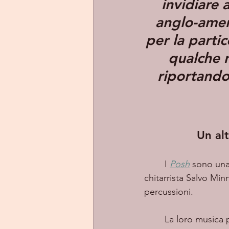
invidiare 
anglo-amer
per la partic
qualche 
riportandoc
Un alt
	I 
Posh
 sono una
chitarrista Salvo Min
percussioni. 
	La loro musica possiede un’atmosfera pop britannica resa maggiormente complessa 