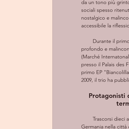
da un tono più grint
sociali spesso rite
nostalgico e malinco
accessibile la rifless
	Durante il primo decennio del nuovo millennio, la band si è distinta per il suo sound 
profondo e malinconi
(Marché Internatonal
presso il Palais des 
primo EP "Biancolilla"
2009, il trio ha pub
 Protagonisti 
ter
	Trascorsi dieci anni di silenzio, durante il periodo di pandemia del 2020 vissuto in 
Germania nella città