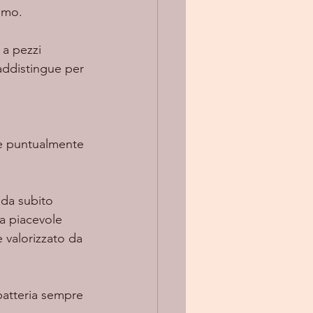
smo.  
 a pezzi 
addistingue per 
a piacevole 
 valorizzato da 