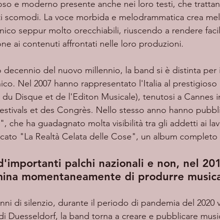
oso e moderno presente anche nei loro testi, che trattano
nuti scomodi. La voce morbida e melodrammatica crea me
nico seppur molto orecchiabili, riuscendo a rendere fac
ione ai contenuti affrontati nelle loro produzioni. 
co. Nel 2007 hanno rappresentato l'Italia al prestigioso
 du Disque et de l'Editon Musicale), tenutosi a Cannes in
Festivals et des Congrès. Nello stesso anno hanno pubblic
, che ha guadagnato molta visibilità tra gli addetti ai lavo
blicato "La Realtà Celata delle Cose", un album completo 
d'importanti palchi nazionali e non, nel 20
mina momentaneamente di produrre music
 di Duesseldorf, la band torna a creare e pubblicare mus