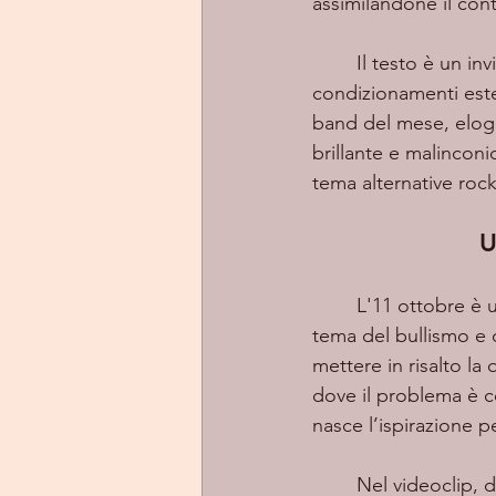
assimilandone il co
	Il testo è un invito a prendere le giuste decisioni su base introspettiva senza 
condizionamenti este
band del mese, elogi
brillante e malinconi
tema alternative rock
U
	L'11 ottobre è uscito Plan B, il terzo singolo estratto dal nuovo disco, che affronta il 
tema del bullismo e d
mettere in risalto la
dove il problema è c
nasce l’ispirazione pe
	Nel videoclip, di alta produzione e realizzazione, sono illustrate delle scene in cui un 