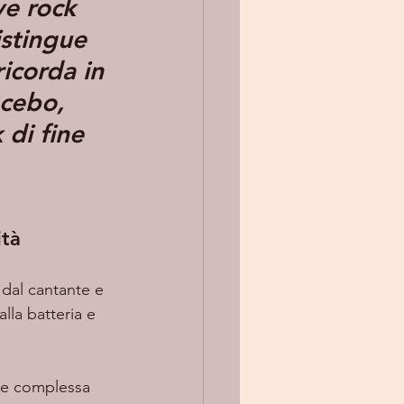
ve rock 
stingue 
ricorda in 
cebo, 
 di fine 
ità
dal cantante e 
lla batteria e 