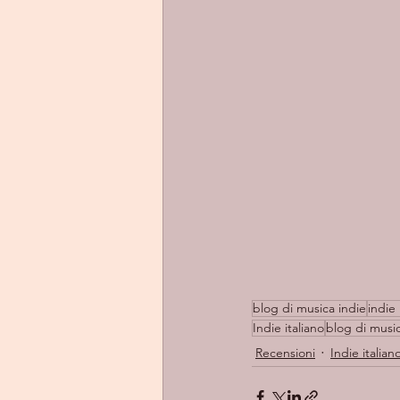
blog di musica indie
indie
Indie italiano
blog di musi
Recensioni
Indie italian