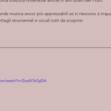
nta stilistica rinvenibile anche in altri brani dei 
Posh
.
tagli strumentali e vocali tutti da scoprire.
com/watch?v=ZzwIV1kGyDA