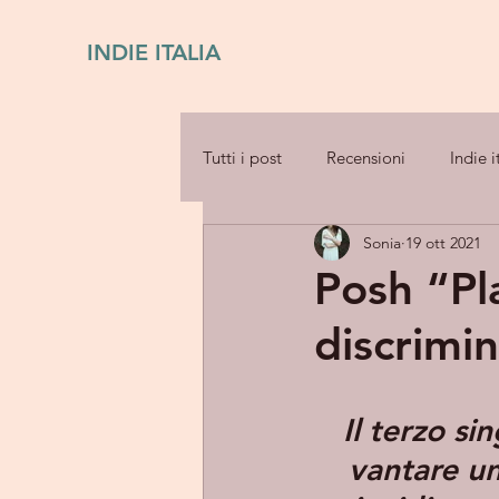
INDIE ITALIA
Tutti i post
Recensioni
Indie i
Sonia
19 ott 2021
Posh “Pl
discrimin
Il terzo si
vantare un