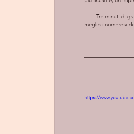
più ficcante, un’impro
	Tre minuti di grande musica ancor più apprezzabili se si riescono a inquadrare al 
meglio i numerosi det
https://www.youtube.