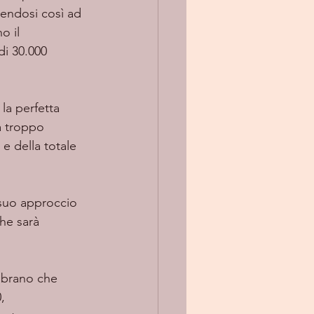
prendosi così ad 
o il 
di 30.000 
 la perfetta 
 troppo 
e della totale 
he sarà 
 brano che 
, 