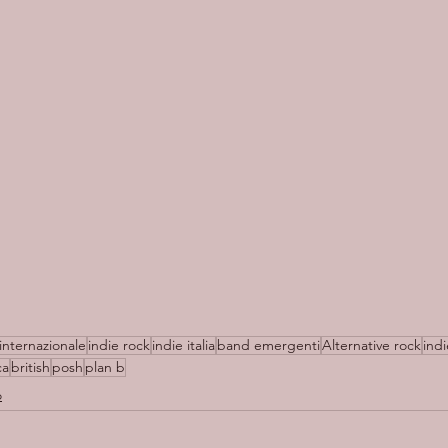
 internazionale
indie rock
indie italia
band emergenti
Alternative rock
indi
ca
british
posh
plan b
o