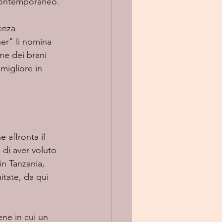
contemporaneo. 
er" li nomina 
e dei brani 
migliore in 
 di aver voluto 
in Tanzania, 
tate, da qui 