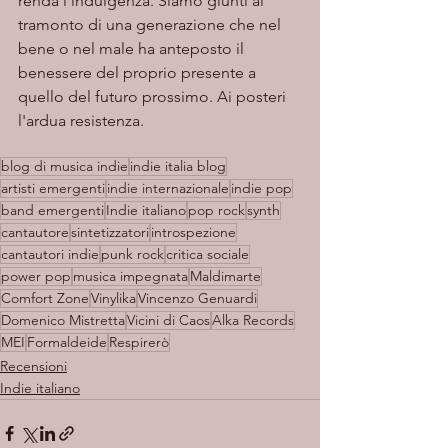
renda l'indulgenza. Siamo giunti al 
tramonto di una generazione che nel 
bene o nel male ha anteposto il 
benessere del proprio presente a 
quello del futuro prossimo. Ai posteri 
l'ardua resistenza. 
blog di musica indie
indie italia blog
artisti emergenti
indie internazionale
indie pop
band emergenti
Indie italiano
pop rock
synth
cantautore
sintetizzatori
introspezione
cantautori indie
punk rock
critica sociale
power pop
musica impegnata
Maldimarte
Comfort Zone
Vinylika
Vincenzo Genuardi
Domenico Mistretta
Vicini di Caos
Alka Records
MEI
Formaldeide
Respirerò
Recensioni
Indie italiano