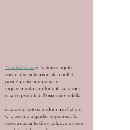
Comfort Zone
 è l'ultimo singolo 
uscito, una critica sociale: conflitti, 
povertà, crisi energetica e 
inquinamento sprofondati sui divani, 
sicuri e protetti dall'ossessione della 
sicurezza, tutto si trasforma in fiction. 
Ci eleviamo a giudici impietosi alla 
ricerca costante di un colpevole che ci 