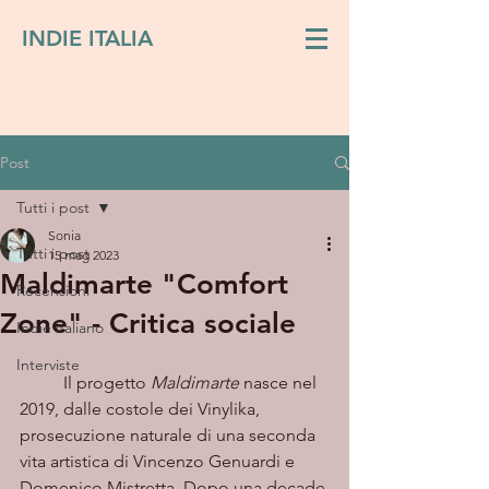
INDIE ITALIA
Post
Tutti i post
Sonia
Tutti i post
15 mag 2023
Maldimarte "Comfort
Recensioni
Zone" - Critica sociale
Indie italiano
Interviste
	Il progetto 
Maldimarte
 nasce nel 
2019, dalle costole dei Vinylika, 
prosecuzione naturale di una seconda 
vita artistica di Vincenzo Genuardi e 
Domenico Mistretta. Dopo una decade 