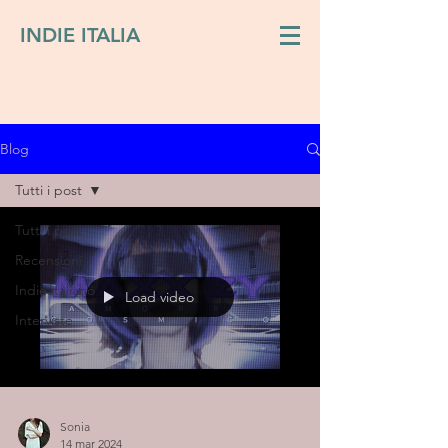
INDIE ITALIA
Blog
Tutti i post
Tutti i post
Recensioni
Indie italiano
Load video
Interviste
Sonia
14 mar 2024