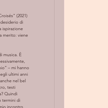
desiderio di 
 ispirazione 
a merito: viene 
ccessivamente, 
 mio” – mi hanno 
li ultimi anni 
 anche nel bel 
ro, testi 
a? Quindi 
 termini di 
mio incontro 