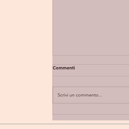
Commenti
Scrivi un commento...
Eupholia “Takes 2” -
introspezione e alternative
rock in una dimensione