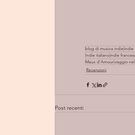
blog di musica indie
indie 
Indie italiano
indie frances
Maux d'Amour
viaggio ne
Recensioni
Post recenti