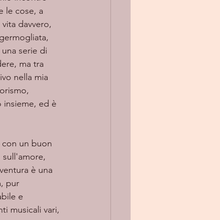
e le cose, a 
 vita davvero, 
germogliata, 
una serie di 
ere, ma tra 
ivo nella mia 
morismo, 
o insieme, ed è 
a con un buon 
sull'amore, 
vventura è una 
, pur 
bile e 
i musicali vari, 