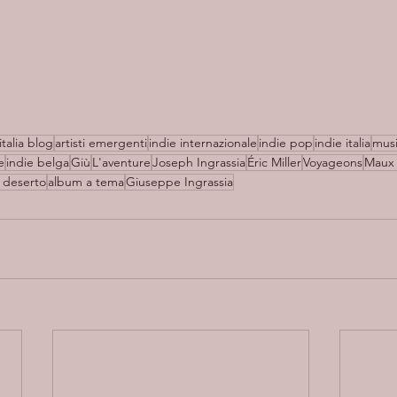
italia blog
artisti emergenti
indie internazionale
indie pop
indie italia
mus
e
indie belga
Giù
L'aventure
Joseph Ingrassia
Éric Miller
Voyageons
Maux 
l deserto
album a tema
Giuseppe Ingrassia