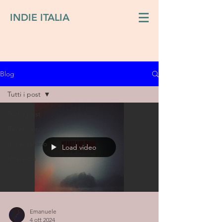
INDIE ITALIA
Blog
Tutti i post
Tutti i post
Recensioni
Indie italiano
Load video
Interviste
Emanuele
4 ott 2024