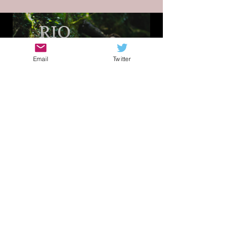
Load video
Email
Twitter
Sonia
11 apr 2023
Arumbo x Jairo
Palchukan "Río Rojo" -
Omaggio al corpo
femminile