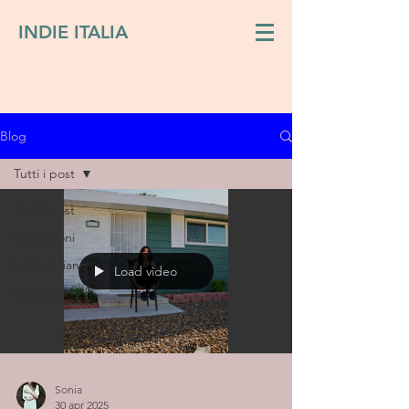
INDIE ITALIA
Blog
Tutti i post
Tutti i post
Recensioni
Indie italiano
Load video
Interviste
Sonia
30 apr 2025