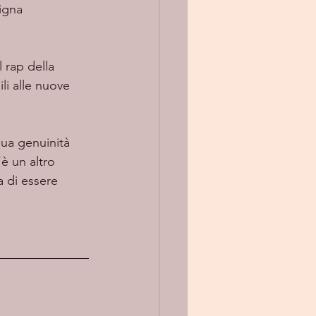
igna 
li alle nuove 
sua genuinità 
è un altro 
 di essere 