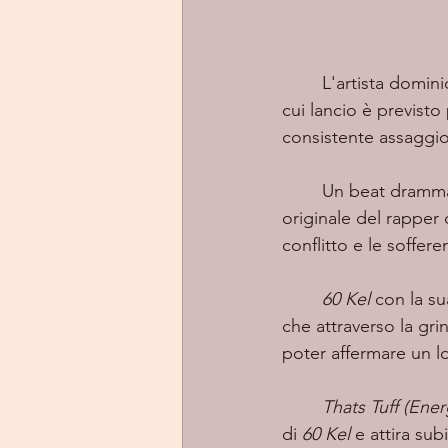
	L'artista dominicano ha recentemente svelato la data di uscita del suo nuovo album, il 
cui lancio è previsto
consistente assaggi
	Un beat drammatico e perturbante su cui si impone la voce dura e assolutamente 
originale del rapper 
conflitto e le soffer
60 Kel
 con la su
che attraverso la gri
poter affermare un lo
Thats Tuff (Ener
di 
60 Kel
 e attira su