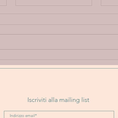
Annie Elise “Let Go” - Un
Band
viaggio emotivo tra
Un i
delicatezza, introspezione e
folk
sperimentazione sonora
senz
Iscriviti alla mailing list