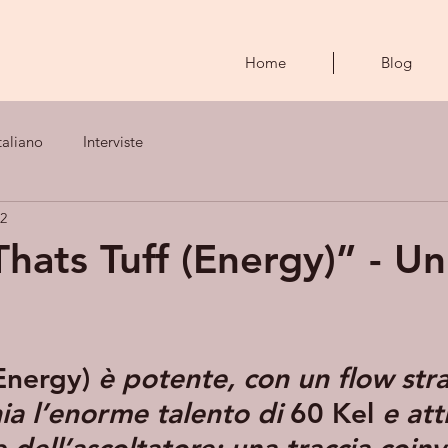
Home
Blog
taliano
Interviste
22
hats Tuff (Energy)” - Un
Energy)
è potente, con un flow str
ia l’enorme talento di 
60 Kel
 e att