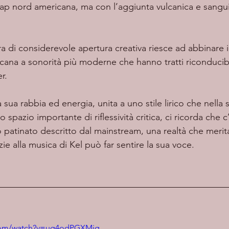
 rap nord americana, ma con l’aggiunta vulcanica e sangu
cana a sonorità più moderne che hanno tratti riconducibi
r. 
a sua rabbia ed energia, unita a uno stile lirico che nella 
spazio importante di riflessività critica, ci ricorda che c’
 patinato descritto dal mainstream, una realtà che merita
ie alla musica di Kel può far sentire la sua voce.
.com/watch?v=ug4odPGXMig