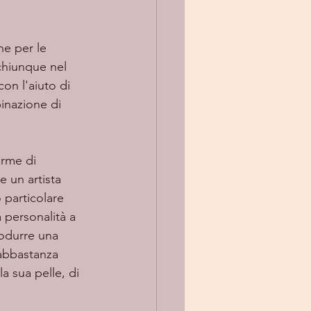
chiunque nel 
on l'aiuto di 
inazione di 
orme di 
 un artista 
 particolare 
 personalità a 
rodurre una 
 abbastanza 
a sua pelle, di 