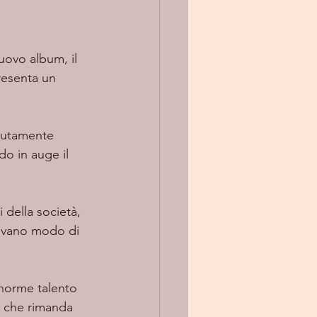
resenta un 
do in auge il 
 della società, 
trovano modo di 
enorme talento 
te che rimanda 