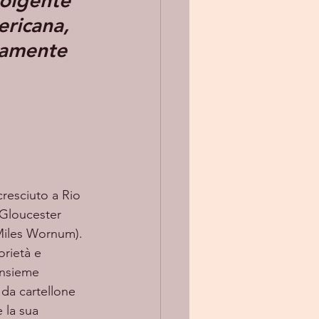
volgente 
ricana, 
camente 
resciuto a Rio 
Gloucester 
Miles Wornum). 
orietà e 
Insieme 
 da cartellone 
 la sua 