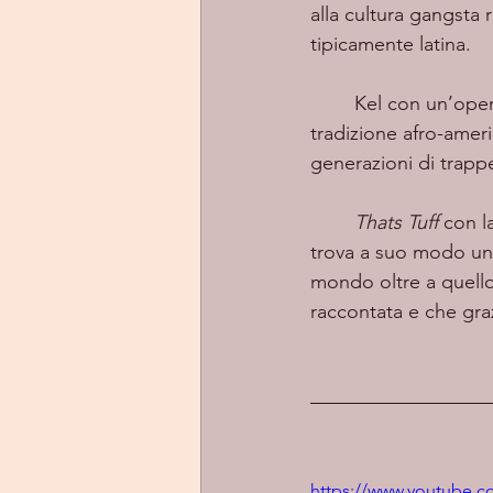
alla cultura gangsta
tipicamente latina. 
	Kel con un’opera di considerevole apertura creativa riesce ad abbinare il rap della 
tradizione afro-ameri
generazioni di trappe
Thats Tuff 
con l
trova a suo modo uno 
mondo oltre a quello
raccontata e che graz
https://www.youtube