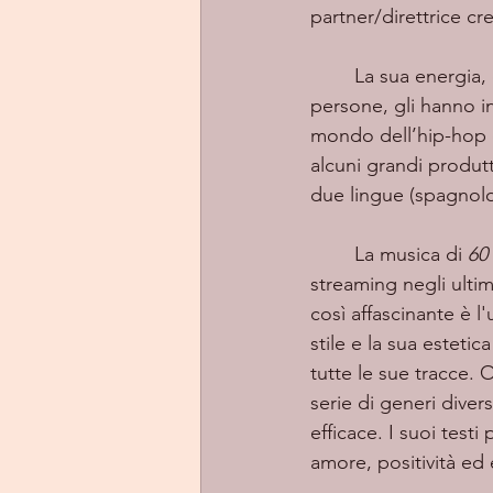
partner/direttrice cre
	La sua energia, dedizione e amore, non solo per il suo mestiere ma anche per le 
persone, gli hanno in
mondo dell’hip-hop e
alcuni grandi produt
due lingue (spagnolo 
	La musica di 
60 
streaming negli ultim
così affascinante è l'
stile e la sua esteti
tutte le sue tracce. 
serie di generi diver
efficace. I suoi test
amore, positività ed 