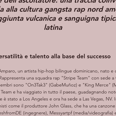
e dell’ascoltatore: una traccia coin
 alla cultura gangsta rap nord ame
ggiunta vulcanica e sanguigna tipi
latina
ersatilità e talento alla base del successo
 Amparo, un artista hip-hop bilingue dominicano, nato e c
 Rappresenta una squadra rap "Stripe Team" con sede a 
e membri sono "On3Tak3" (GabeMuñoz) e "King Merce" (
il Team e ha viaggiato in tutto il paese, guadagnando not
te è stato a Los Angeles e ora ha sede a Las Vegas, NV. 
onisti come il produttore John Glass, che ha una canzone
eshfromDE (ingegnere), Messyartpf (media/videografia) e