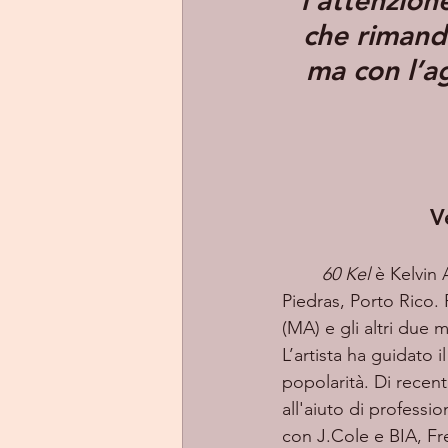
l’attenzion
che rimanda
ma con l’a
V
60 Kel
 è Kelvin
Piedras, Porto Rico.
(MA) e gli altri du
L’artista ha guidato 
popolarità. Di recen
all'aiuto di professi
con J.Cole e BIA, Fr