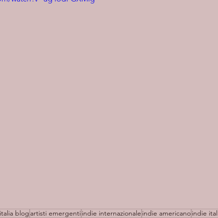
italia blog
artisti emergenti
indie internazionale
indie americano
indie ital