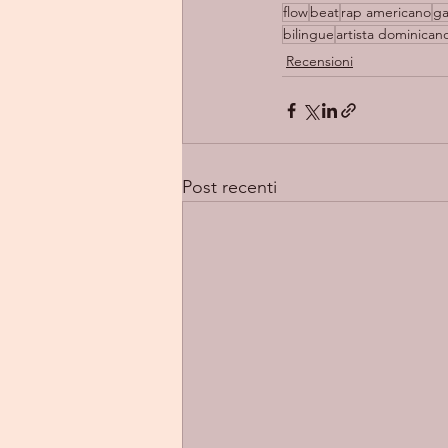
flow
beat
rap americano
ga
bilingue
artista dominican
Recensioni
Post recenti