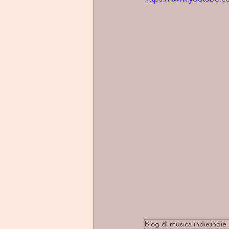
blog di musica indie
indie 