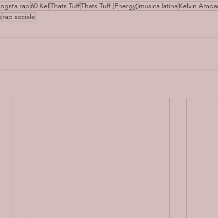
ngsta rap
60 Kel
Thats Tuff
Thats Tuff (Energy)
musica latina
Kelvin Ampa
o
rap sociale