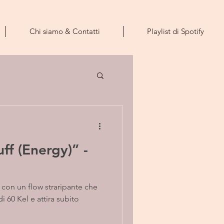
Chi siamo & Contatti
Playlist di Spotify
ff (Energy)” -
 con un flow straripante che
i 60 Kel e attira subito