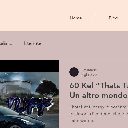
Home
Blog
taliano
Interviste
Emanuele
7 giu 2022
60 Kel “Thats Tu
Un altro mondo
ThatsTuff (Energy) è potente,
testimonia l’enorme talento d
l’attenzione...