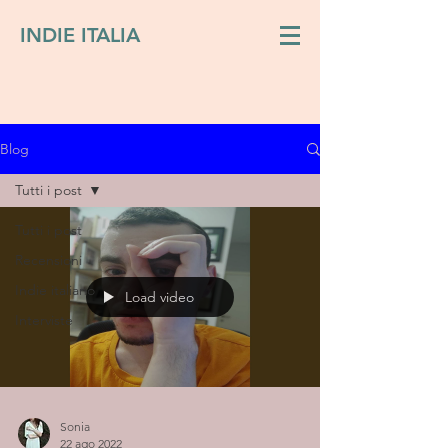
INDIE ITALIA
Blog
Tutti i post
Tutti i post
Recensioni
Indie italiano
Load video
Interviste
Sonia
22 ago 2022