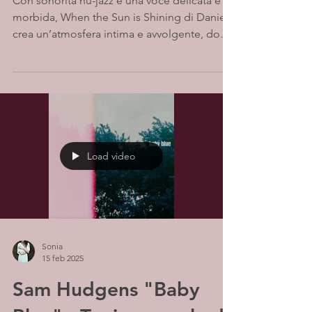
Con sonorità nu-jazz e una voce delicata e
morbida, When the Sun is Shining di Daniela
crea un’atmosfera intima e avvolgente, dove
ogni suono vibra con eleganza e leggerezza
Load video
Sonia
15 feb 2025
Sam Hudgens "Baby