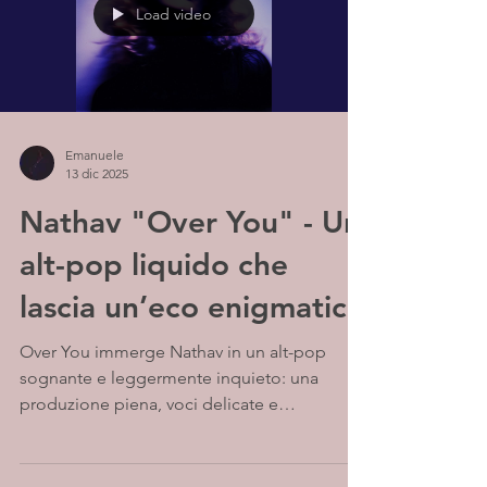
Load video
Emanuele
13 dic 2025
Nathav "Over You" - Un
alt-pop liquido che
lascia un’eco enigmatica
Over You immerge Nathav in un alt-pop
sognante e leggermente inquieto: una
produzione piena, voci delicate e
un’atmosfera che scorre come un sogno
elettrico, sospeso tra luce e ombra