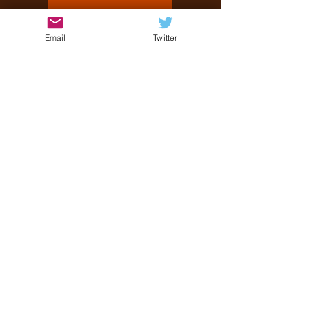
Load video
Email
Twitter
Emanuele
12 mar 2024
Henry Aberson "How
Far" (feat. Nariah Taylor
& Mat Maxwell) - Neo
soul avvolgente
Henry Aberson è un batterista, imprenditore
musicale, collaboratore e produttore che
collabora con artisti di talento per creare...