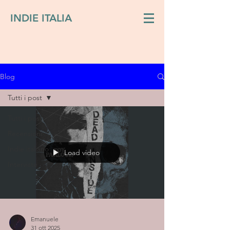
INDIE ITALIA
Blog
Tutti i post
Tutti i post
Recensioni
Indie italiano
Load video
Interviste
Emanuele
31 ott 2025