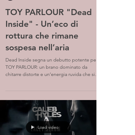
TOY PARLOUR "Dead
Inside" - Un’eco di
rottura che rimane
sospesa nell’aria
Dead Inside segna un debutto potente per i
TOY PARLOUR: un brano dominato da
chitarre distorte e un’energia ruvida che si
trasforma in atmosfera. Tra tensione e
profondità sonora, la band costruisce
un’esperienza avvolgente, capace di restare
sospesa tra impatto e introspezione
Load video