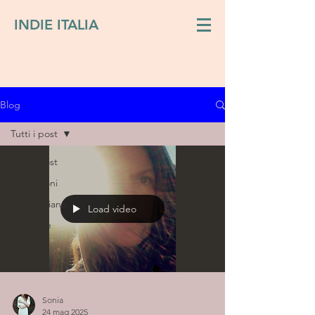
INDIE ITALIA
Blog
Tutti i post
Tutti i post
Recensioni
Indie italiano
Load video
Interviste
Sonia
24 mag 2025