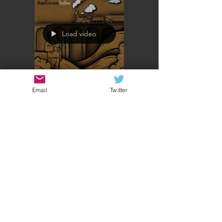
Load video
Email
Twitter
Sonia
31 mar 2025
Aaron Celentano "Your
Name" - Per non
dimenticare
Aaron Celentano è un cantautore indie rock
e folk di Rochester, New York, con uno stile
autentico e la capacità di trasmettere