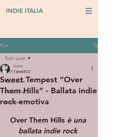
INDIE ITALIA
Post
Tutti i post
Sonia
Tutti i post
1 nov 2022
Sweet Tempest “Over
Recensioni
Them Hills” - Ballata indie
Indie italiano
rock emotiva
Interviste
Over Them Hills
 è una 
ballata indie rock 