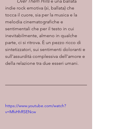
Over Them Hills
 è una ballata 
indie rock emotiva (sì, ballata) che 
tocca il cuore, sia per la musica e la 
melodia cinematografiche e 
sentimentali che per il testo in cui 
inevitabilmente, almeno in qualche 
parte, ci si ritrova. È un pezzo ricco di 
sintetizzatori, sui sentimenti doloranti e 
sull'assurdità complessiva dell'amore e 
della relazione tra due esseri umani. 
https://www.youtube.com/watch?
v=MfvHhRSENcw