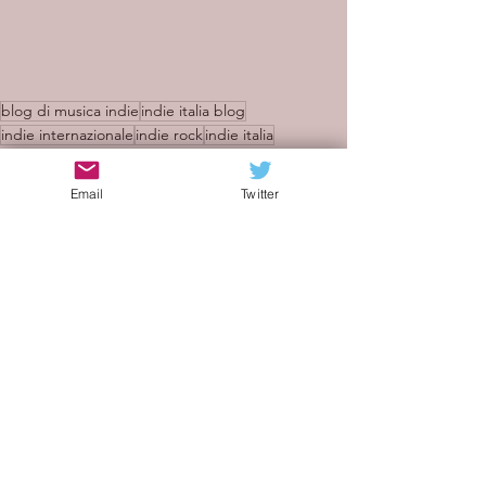
blog di musica indie
indie italia blog
indie internazionale
indie rock
indie italia
band emergenti
indie
blog
dream pop
synth
ballata
indie danese
Sweet Tempest
Over Them Hills
Email
Twitter
rock emotivo
Luna Kira
Julian Winding
Going Down Dancing
Recensioni
Mostra tutti
Post recenti