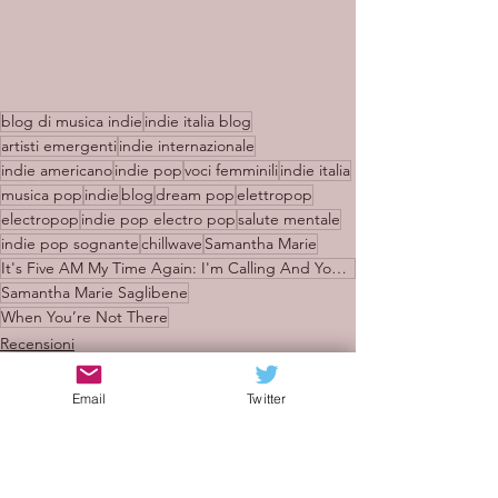
blog di musica indie
indie italia blog
artisti emergenti
indie internazionale
indie americano
indie pop
voci femminili
indie italia
musica pop
indie
blog
dream pop
elettropop
electropop
indie pop electro pop
salute mentale
indie pop sognante
chillwave
Samantha Marie
It's Five AM My Time Again: I'm Calling And You Know It's Me
Samantha Marie Saglibene
When You’re Not There
Recensioni
Email
Twitter
Mostra tutti
Post recenti