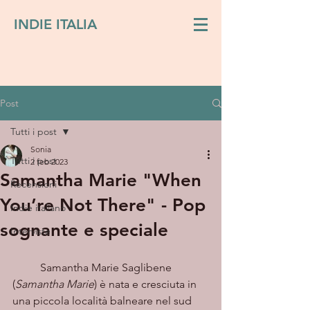
INDIE ITALIA
Post
Tutti i post
Sonia
Tutti i post
2 feb 2023
Samantha Marie "When
Recensioni
You’re Not There" - Pop
Indie italiano
sognante e speciale
Interviste
	Samantha Marie Saglibene 
(
Samantha Marie
) è nata e cresciuta in 
una piccola località balneare nel sud 