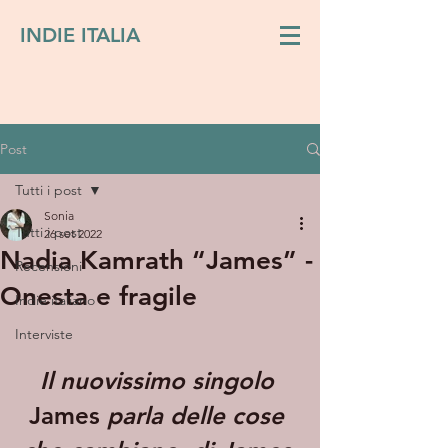
INDIE ITALIA
Post
Tutti i post
Sonia
Tutti i post
26 set 2022
Nadia Kamrath “James” -
Recensioni
Onesta e fragile
Indie italiano
Interviste
Il nuovissimo singolo 
James
 parla delle cose 