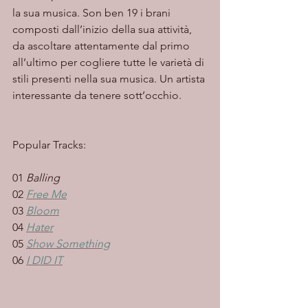
la sua musica. Son ben 19 i brani 
composti dall’inizio della sua attività, 
da ascoltare attentamente dal primo 
all’ultimo per cogliere tutte le varietà di 
stili presenti nella sua musica. Un artista 
interessante da tenere sott’occhio. 
Popular Tracks: 
01 
Balling
02
Free Me
03 
Bloom
04 
Hater
05 
Show Something
06
I DID IT