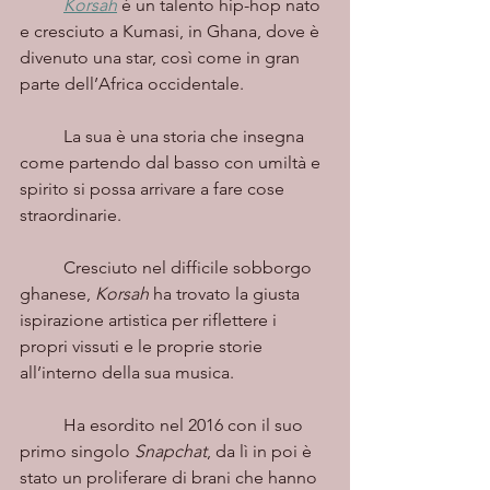
Korsah
è un talento hip-hop nato 
e cresciuto a Kumasi, in Ghana, dove è 
divenuto una star, così come in gran 
parte dell’Africa occidentale. 
	La sua è una storia che insegna 
come partendo dal basso con umiltà e 
spirito si possa arrivare a fare cose 
straordinarie. 
	Cresciuto nel difficile sobborgo 
ghanese, 
Korsah 
ha trovato la giusta 
ispirazione artistica per riflettere i 
propri vissuti e le proprie storie 
all’interno della sua musica. 
	Ha esordito nel 2016 con il suo 
primo singolo 
Snapchat
, da lì in poi è 
stato un proliferare di brani che hanno 