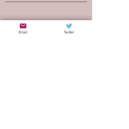
https://www.youtube.com/watch?
v=DFydl5EvmnQ
Email
Twitter
blog di musica indie
indie italia blog
artisti emergenti
indie internazionale
indie
blog
hip-hop
trap
indie africano
korsah
afro rap
Recensioni
Mostra tutti