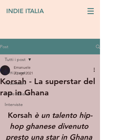
INDIE ITALIA
Post
Tutti i post
Emanuele
Tutti i post
20 ago 2021
Korsah - La superstar del
Recensioni
rap in Ghana
Indie italiano
Interviste
Korsah
 è un talento hip-
hop ghanese divenuto 
presto una star in Ghana 