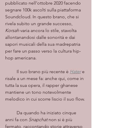
pubblicato nell’ottobre 2020 facendo 
segnare 100k ascolti sulla piattaforma 
Soundcloud. In questo brano, che si 
rivela subito un grande successo, 
Korsah 
varia ancora lo stile, stavolta 
allontanandosi dalle sonorità e dai 
sapori musicali della sua madrepatria 
per fare un passo verso la cultura hip-
hop americana. 
	Il suo brano più recente è 
Hater
 e 
risale a un mese fa: anche qui, come in 
tutta la sua opera, il rapper ghanese 
mantiene un tono notevolmente 
melodico in cui scorre liscio il suo flow. 
	Da quando ha iniziato cinque 
anni fa con 
Snapchat
 non si è più 
fermato, raccontando storie attraverso 