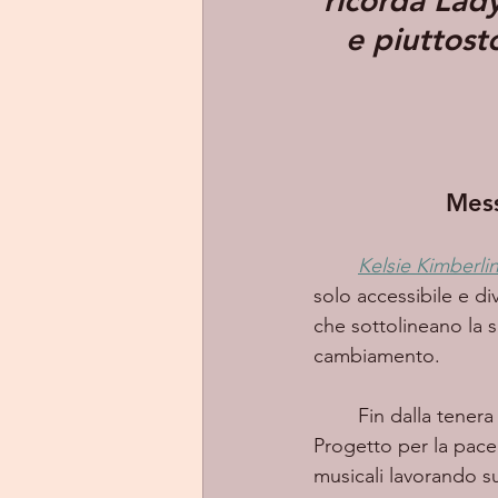
ricorda Lady
e piuttost
Mess
Kelsie Kimberli
solo accessibile e di
che sottolineano la 
cambiamento.
	Fin dalla tenera età, Kelsie si è immersa nella musica, cantando in cori, partecipando al 
Progetto per la pace
musicali lavorando su 