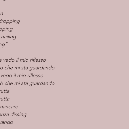
'n
dropping
opping
nailing
ing”
 vedo il mio riflesso
iò che mi sta guardando
edo il mio riflesso
iò che mi sta guardando
utta
utta
 mancare
enza dissing
ovando