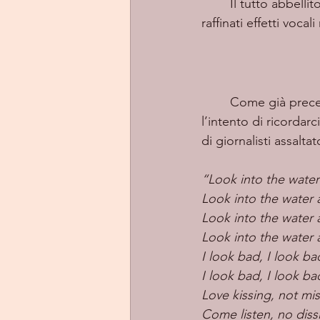
	Il tutto abbellito dalla voce dark ed enormemente femminile di Kelsie, con tanto di 
raffinati effetti voca
	Come già precedentemente scritto, il testo parla del rapporto paparazzi-celebrità con 
l’intento di ricordar
di giornalisti assaltat
“Look into the water
Look into the water 
Look into the water 
Look into the water 
I look bad, I look ba
I look bad, I look ba
Love kissing, not mi
Come listen, no diss