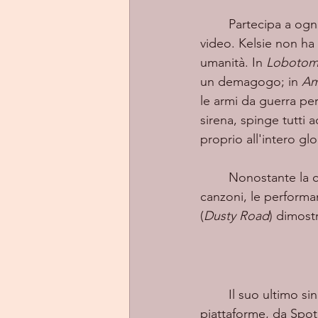
	Partecipa a ogni aspetto della sua arte: scrivere, registrare, esibirsi e filmare i suoi 
video. Kelsie non ha
umanità. In 
Lobotom
un demagogo; in 
Am
le armi da guerra pe
sirena, spinge tutti 
proprio all'intero gl
	Nonostante la consapevolezza sociale e i messaggi potenti di alcune delle sue recenti 
canzoni, le performa
(
Dusty Road
) dimost
	Il suo ultimo si
piattaforme, da Spot