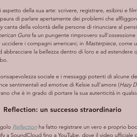
 paura di parlare apertamente dei problemi che affliggono
y
 canta della volontà delle persone di rinunciare al pensi
erican Guns
 fa un pungente rimprovero sull'ossessione
r uccidere i compagni americani; in 
Masterpiece
, come u
ad abbracciare la bellezza dentro di loro e ad estendere 
obo.
nce sentimentali ed emotive di Kelsie sull'amore (
Hazy D
rano che è in grado di portare la sua autenticità in quals
Reflection: un successo straordinario
ngolo 
Reflection
 ha fatto registrare un vero e proprio boo
ify a SoundCloud fino a YouTube, dove il video ufficiale 