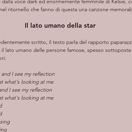
li nel ritornello che fanno di questa
una canzone memorabi
Il lato umano della star
ci il lato umano delle persone famose, spesso sottoposte 
ori:
 and I see my reflection
at what's looking at me
and I see my reflection
at what's looking at me
d
d
ssing
ing