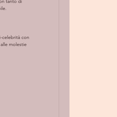
le.
alle molestie 