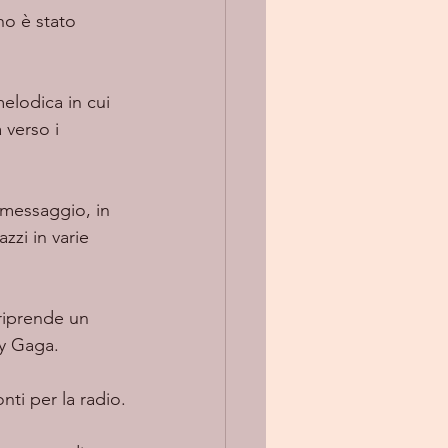
no è stato 
 verso i 
zzi in varie 
riprende un 
dy Gaga.
ti per la radio.