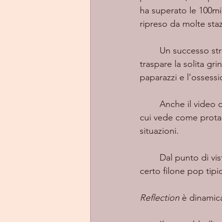
ha superato le 100mil
ripreso da molte staz
	Un successo straordinario frutto di una canzone feroce e decisamente melodica in cui 
traspare la solita gri
paparazzi e l’ossessi
	Anche il video di alta qualità contribuisce a veicolare eloquentemente il messaggio, in 
cui vede come protago
situazioni.
	Dal punto di vi
certo filone pop tipi
Reflection 
è dinamica