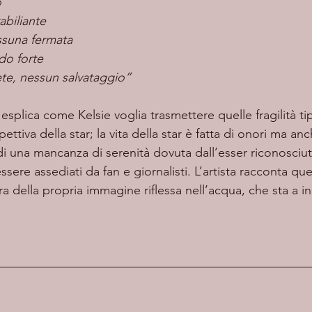
o
abiliante
essuna fermata
do forte
te, nessun salvataggio”
ttiva della star; la vita della star è fatta di onori ma anc
 di una mancanza di serenità dovuta dall’esser riconosciut
ssere assediati da fan e giornalisti. L’artista racconta ques
ra della propria immagine riflessa nell’acqua, che sta a in