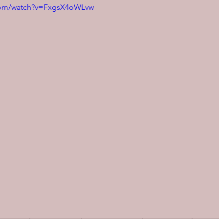
.com/watch?v=FxgsX4oWLvw