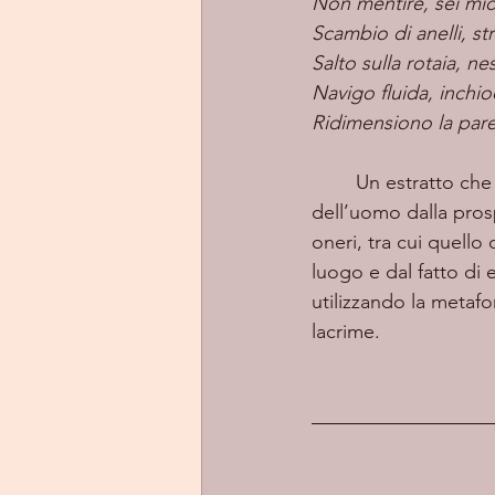
Non mentire, sei mi
Scambio di anelli, str
Salto sulla rotaia, n
Navigo fluida, inchio
Ridimensiono la pare
	Un estratto che esplica come Kelsie voglia trasmettere quelle fragilità tipiche 
dell’uomo dalla prospe
oneri, tra cui quello
luogo e dal fatto di e
utilizzando la metafo
lacrime.