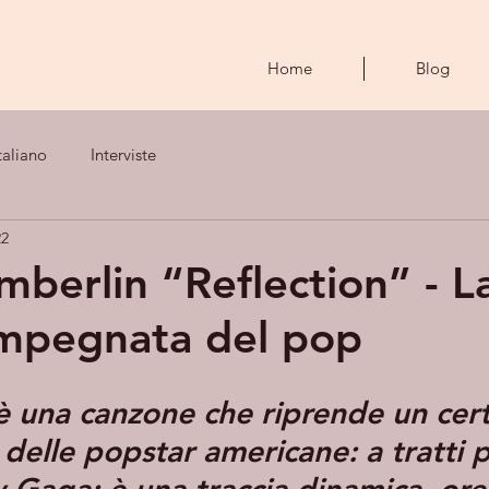
Home
Blog
taliano
Interviste
22
imberlin “Reflection” - L
impegnata del pop
è una canzone che riprende un cert
delle popstar americane: a tratti pe