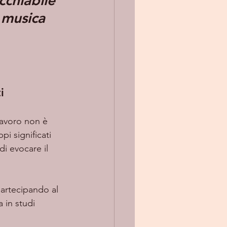
cchiabile 
 musica 
i
lavoro non è 
i significati 
i evocare il 
 in studi 