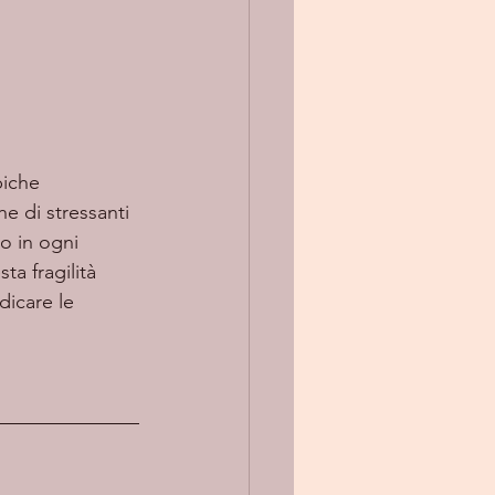
he di stressanti 
o in ogni 
ta fragilità 
dicare le 