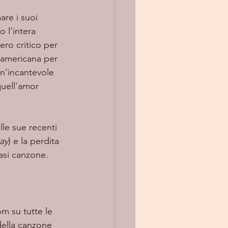
 l'intera 
ero critico per 
 americana per 
n'incantevole 
quell'amor 
ay
) e la perdita 
iasi canzone.
m su tutte le 
della canzone 