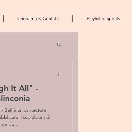
Chi siamo & Contatti
Playlist di Spotify
h It All" -
linconia
an Bell è un cantautore
bblicare il suo album di
Unendo...