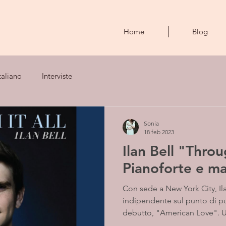
Home
Blog
taliano
Interviste
Sonia
18 feb 2023
Ilan Bell "Throug
Pianoforte e ma
Con sede a New York City, Il
indipendente sul punto di pu
debutto, "American Love". 