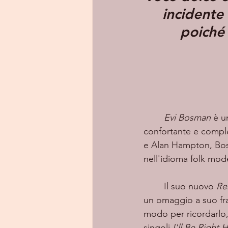
incidente
poiché 
Evi Bosman
 è u
confortante e comples
e Alan Hampton, Bosm
nell'idioma folk mod
	Il suo nuovo 
Re
un omaggio a suo frat
modo per ricordarlo,
singoli 
I'll Be Right 