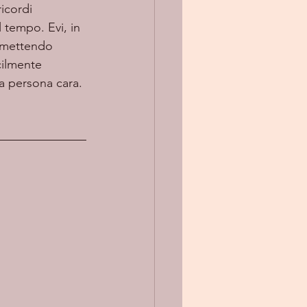
icordi 
 tempo. Evi, in 
ermettendo 
cilmente 
na persona cara.