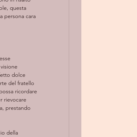
role, questa 
na persona cara 
visione 
fetto dolce 
te del fratello 
 possa ricordare 
r rievocare 
ia, prestando 