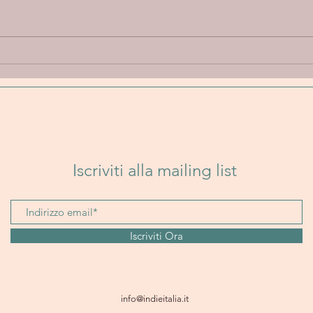
Annie Elise “Let Go” - Un
Band
viaggio emotivo tra
Un i
delicatezza, introspezione e
folk
sperimentazione sonora
senz
Iscriviti alla mailing list
Iscriviti Ora
info@indieitalia.it