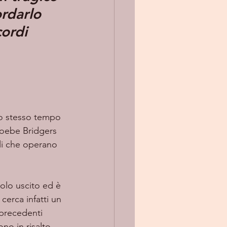
rdarlo 
cordi
llo stesso tempo 
hoebe Bridgers 
li che operano 
golo uscito ed è 
cerca infatti un 
 precedenti 
no in risalto 