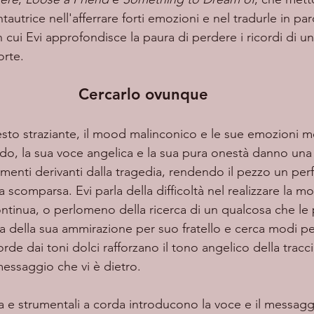
tautrice nell'afferrare forti emozioni e nel tradurle in pa
in cui Evi approfondisce la paura di perdere i ricordi di u
orte. 
Cercarlo ovunque
, la sua voce angelica e la sua pura onestà danno una 
menti derivanti dalla tragedia, rendendo il pezzo un per
scomparsa. Evi parla della difficoltà nel realizzare la mor
ontinua, o perlomeno della ricerca di un qualcosa che le
nta della sua ammirazione per suo fratello e cerca modi pe
corde dai toni dolci rafforzano il tono angelico della tracc
messaggio che vi è dietro.