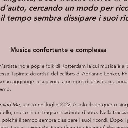
 d'auto, cercando un modo per rico
il tempo sembra dissipare i suoi ri
Musica confortante e complessa
n'artista indie pop e folk di Rotterdam la cui musica è a
sa. Ispirata da artisti del calibro di Adrianne Lenker, P
an aggiunge la sua voce a un coro di artisti ecceziona
erno. 
mind Me
, uscito nel luglio 2022, è solo il suo quarto sin
ello, morto in un tragico incidente d'auto. Nella traccia 
 poiché il tempo sembra dissipare i suoi ricordi. Dopo i
Here
, 
Loose a Friend
 e 
Something to Dream of
, che metto