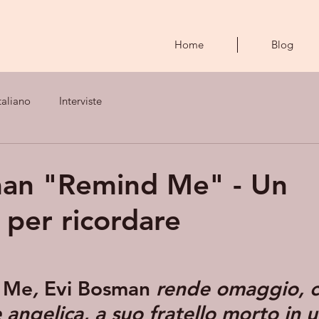
Home
Blog
taliano
Interviste
man "Remind Me" - Un
per ricordare
 Me
, 
Evi Bosman
 rende omaggio, c
 angelica, a suo fratello morto in u