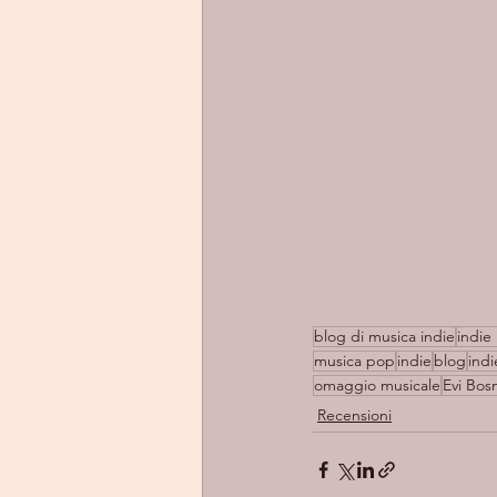
blog di musica indie
indie 
musica pop
indie
blog
indi
omaggio musicale
Evi Bo
Recensioni