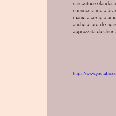
cantautrice olandese
cominceranno a divent
maniera completament
anche a loro di capi
apprezzata da chiunq
https://www.youtube