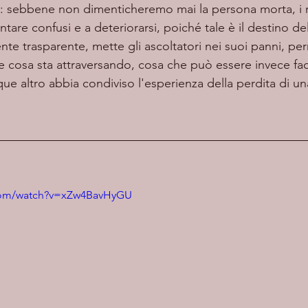
: sebbene non dimenticheremo mai la persona morta, i r
are confusi e a deteriorarsi, poiché tale è il destino del
e trasparente, mette gli ascoltatori nei suoi panni, p
re cosa sta attraversando, cosa che può essere invece fa
ue altro abbia condiviso l'esperienza della perdita di u
.com/watch?v=xZw4BavHyGU