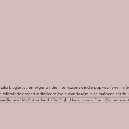
italia blog
artisti emergenti
indie internazionale
indie pop
voci femminili
i
e folk
folk
dolore
sad indie
ricordi
indie olandese
musica malinconica
tribu
sman
Remind Me
Rotterdam
I'll Be Right Here
Loose a Friend
Something 