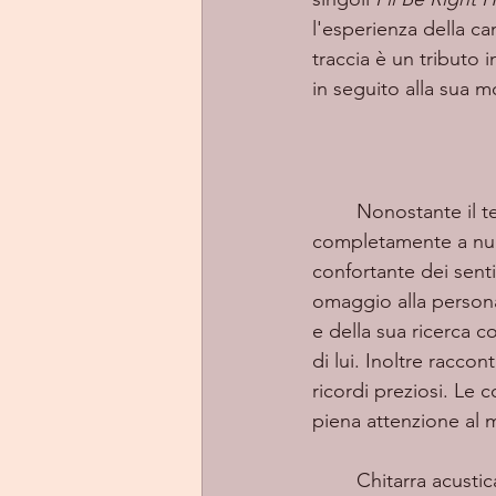
l'esperienza della can
traccia è un tributo 
in seguito alla sua m
	Nonostante il testo straziante, il mood malinconico e le sue emozioni messe 
completamente a nudo
confortante dei senti
omaggio alla persona 
e della sua ricerca c
di lui. Inoltre racco
ricordi preziosi. Le 
piena attenzione al 
	Chitarra acustica e strumentali a corda introducono la voce e il messaggio della 