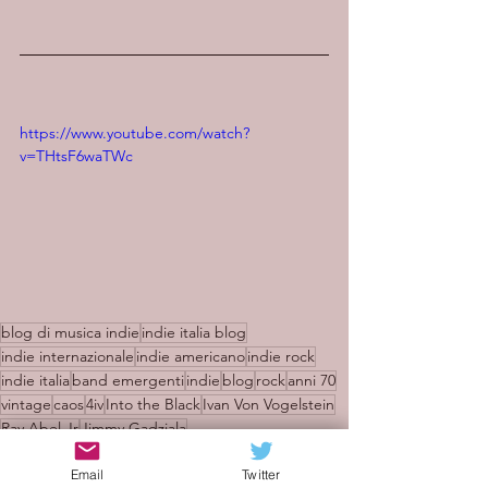
https://www.youtube.com/watch?
v=THtsF6waTWc
blog di musica indie
indie italia blog
indie internazionale
indie americano
indie rock
indie italia
band emergenti
indie
blog
rock
anni 70
vintage
caos
4iv
Into the Black
Ivan Von Vogelstein
Ray Abel Jr
Jimmy Gadziala
Recensioni
Email
Twitter