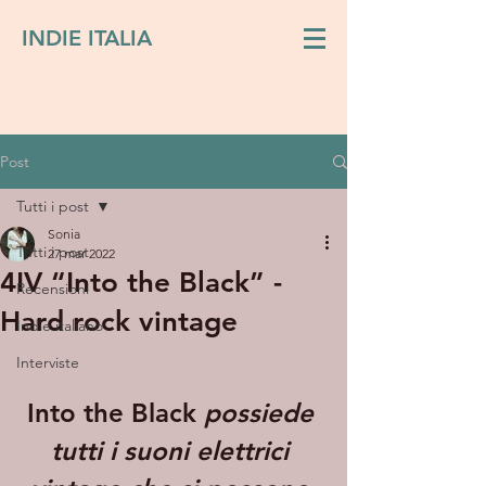
INDIE ITALIA
Post
Tutti i post
Sonia
Tutti i post
27 mar 2022
4IV “Into the Black” -
Recensioni
Hard rock vintage
Indie italiano
Interviste
Into the Black 
possiede 
tutti i suoni elettrici 