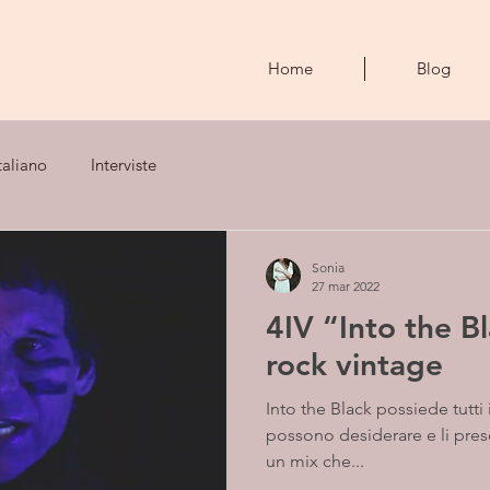
Home
Blog
taliano
Interviste
Sonia
27 mar 2022
4IV “Into the B
rock vintage
Into the Black possiede tutti i
possono desiderare e li prese
un mix che...