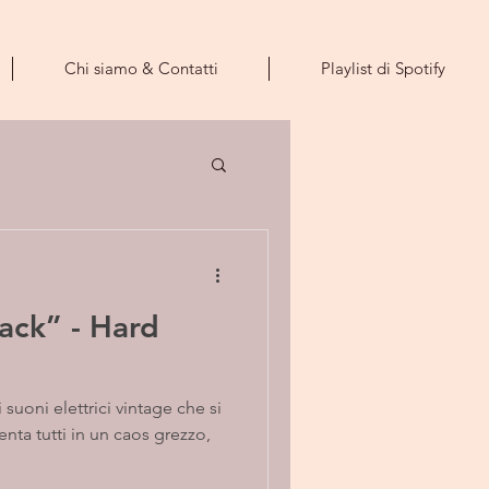
Chi siamo & Contatti
Playlist di Spotify
lack” - Hard
 suoni elettrici vintage che si
nta tutti in un caos grezzo,