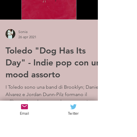
Sonia
26 apr 2021
Toledo "Dog Has Its
Day" - Indie pop con un
mood assorto
I Toledo sono una band di Brooklyn; Daniel
Alvarez e Jordan Dunn-Pilz formano il
raffinato duo che suona dream-pop vivace e
leggermente...
Email
Twitter