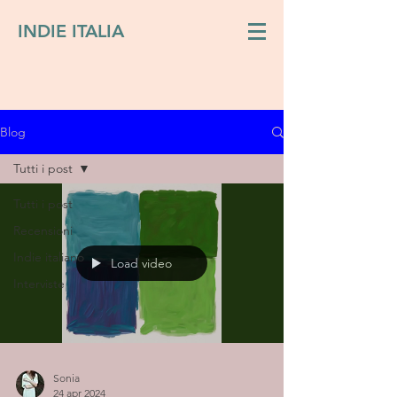
INDIE ITALIA
Blog
Tutti i post
Tutti i post
Recensioni
Indie italiano
Load video
Interviste
Sonia
24 apr 2024