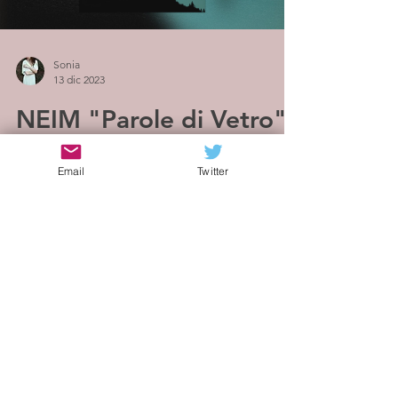
Sonia
13 dic 2023
NEIM "Parole di Vetro"
- Metafore e simbolismi
Email
Twitter
Parole di vetro è il nuovo singolo dei NEIM
uscito l'8 dicembre, che tratta un tema
complesso con affascinanti e ipnotizzanti
atmosfere...
Iscriviti alla mailing list