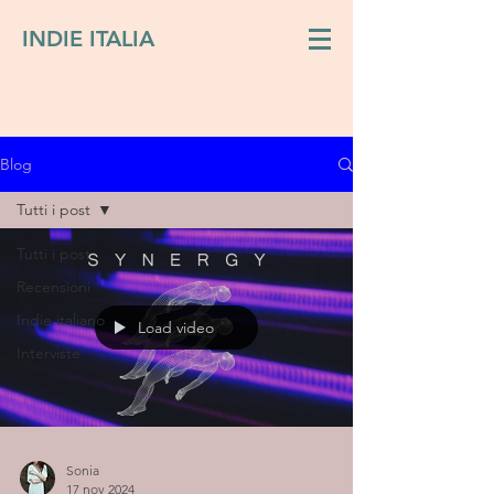
INDIE ITALIA
Blog
Tutti i post
Tutti i post
Recensioni
Indie italiano
Load video
Interviste
Sonia
17 nov 2024