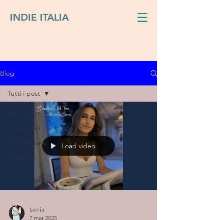
INDIE ITALIA
Blog
Tutti i post
Tutti i post
Recensioni
Indie italiano
Load video
Interviste
Sonia
7 mar 2025