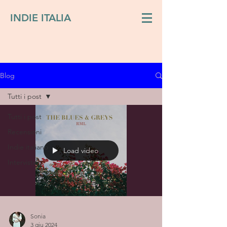
INDIE ITALIA
Blog
Tutti i post
Tutti i post
Recensioni
Indie italiano
Load video
Interviste
Sonia
3 giu 2024