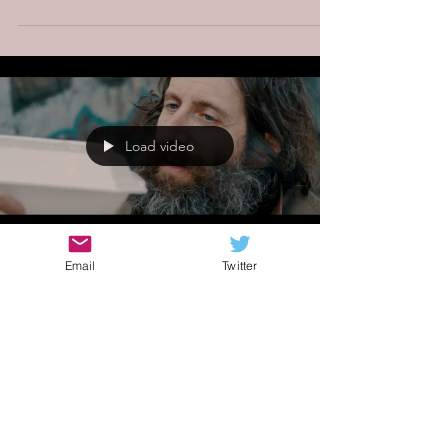
Load video
Email
Twitter
Sonia
27 feb 2022
Cantek Batur
"Snowbird"
- Straordinario senso di