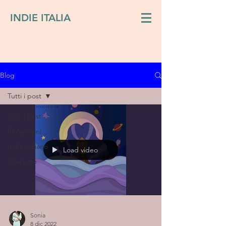
INDIE ITALIA
Blog
Tutti i post
Tutti i post
Recensioni
Indie italiano
Load video
Interviste
Sonia
8 dic 2022