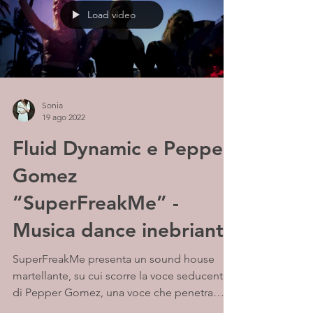
Load video
Sonia
19 ago 2022
Fluid Dynamic e Pepper
Gomez
“SuperFreakMe” -
Musica dance inebriante
SuperFreakMe presenta un sound house
martellante, su cui scorre la voce seducente
di Pepper Gomez, una voce che penetra
facilmente in...