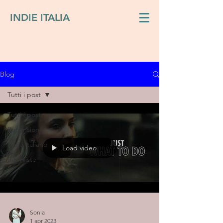
INDIE ITALIA
Blog
Tutti i post
Tutti i post
Recensioni
Indie italiano
Load video
Interviste
Sonia
1 apr 2023