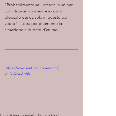
"Probabilmente sei ubriaco in un bar 
con i tuoi amici mentre io sono 
bloccato qui da sola in questo bar 
vuoto" illustra perfettamente la 
situazione e lo stato d'animo.
https://www.youtube.com/watch?
v=P5fOxZLPvbE
blog di musica indie
indie italia blog