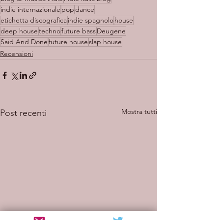
indie internazionale
pop
dance
etichetta discografica
indie spagnolo
house
deep house
techno
future bass
Deugene
Said And Done
future house
slap house
Recensioni
Mostra tutti
Post recenti