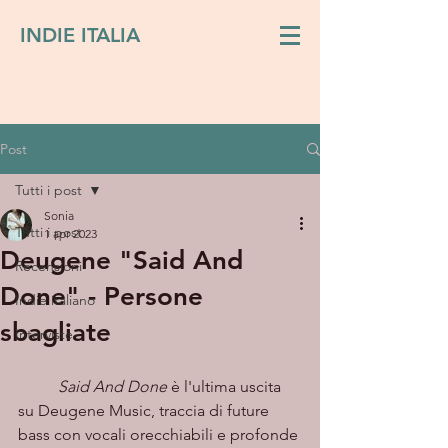
INDIE ITALIA
Post
Tutti i post
Sonia
Tutti i post
1 apr 2023
Deugene "Said And
Recensioni
Done" - Persone
Indie italiano
sbagliate
Interviste
Said And Done
 è l'ultima uscita 
su Deugene Music, traccia di future 
bass con vocali orecchiabili e profonde 