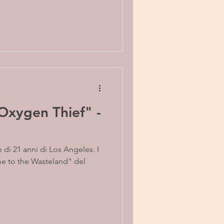
Oxygen Thief" -
 di 21 anni di Los Angeles. I
e to the Wasteland" del