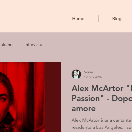
Home
Blog
taliano
Interviste
Sonia
12 feb 2024
Alex McArtor "P
Passion" - Dopo
amore
Alex McArtor è una cantante 
residente a Los Angeles. I 