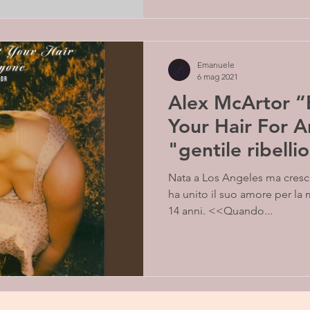
Emanuele
6 mag 2021
Alex McArtor “
Your Hair For Any
"gentile ribelli
conformismo
Nata a Los Angeles ma cresciuta ad Austin, Alex 
ha unito il suo amore per la 
14 anni. <<Quando...