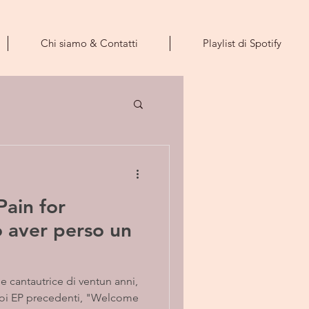
Chi siamo & Contatti
Playlist di Spotify
ain for
 aver perso un
e cantautrice di ventun anni,
suoi EP precedenti, "Welcome