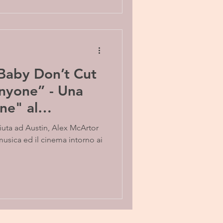
Baby Don’t Cut
one” - Una
one" al
McArtor
musica ed il cinema intorno ai