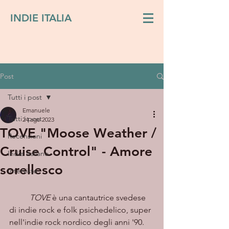
INDIE ITALIA
Post
Tutti i post
Emanuele
Tutti i post
24 ago 2023
TOVE "Moose Weather /
Recensioni
Cruise Control" - Amore
Indie italiano
sorellesco
Interviste
TOVE
 è una cantautrice svedese 
di indie rock e folk psichedelico, super 
nell'indie rock nordico degli anni '90. 