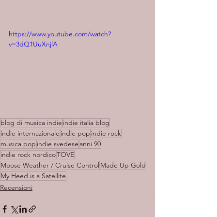
https://www.youtube.com/watch?
v=3dQ1UuXnjlA
blog di musica indie
indie italia blog
indie internazionale
indie pop
indie rock
musica pop
indie svedese
anni 90
indie rock nordico
TOVE
Moose Weather / Cruise Control
Made Up Gold
My Heed is a Satellite
Recensioni