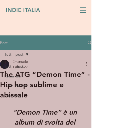
INDIE ITALIA
Post
Tutti i post
Emanuele
Tutti i post
1 dic 2022
The ATG “Demon Time” -
Recensioni
Hip hop sublime e
Indie italiano
abissale
Interviste
“Demon Time” è un 
album di svolta del 