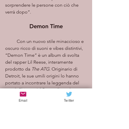
sorprendere le persone con ciò che 
verrà dopo”.
Demon Time
	Con un nuovo stile minaccioso e 
oscuro ricco di suoni e vibes distintivi, 
“Demon Time” è un album di svolta 
del rapper Lil Reese, interamente 
prodotto da 
The ATG
. Originario di 
Detroit, le sue umili origini lo hanno 
portato a incontrare la leggenda del 
rap di Chicago Lil Reese. Il produttore 
musicale ha creato 11 tracce di buone 
Email
Twitter
vibrazioni esplosive in uno stile unico 
venato di elementi gotici 
d'avanguardia, con in aggiunta una 
traccia strumentale bonus.  