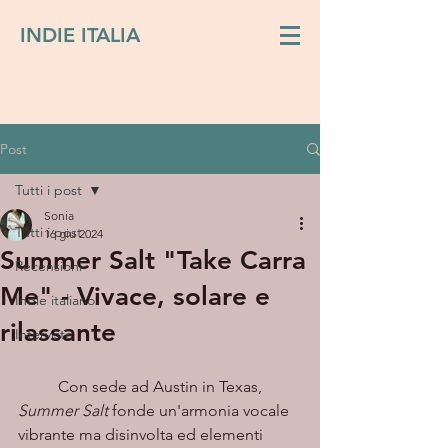
INDIE ITALIA
Post
Tutti i post
Sonia
Tutti i post
16 giu 2024
Summer Salt "Take Carra
Recensioni
Me" - Vivace, solare e
Indie italiano
rilassante
Interviste
	Con sede ad Austin in Texas, 
Summer Salt
 fonde un'armonia vocale 
vibrante ma disinvolta ed elementi 