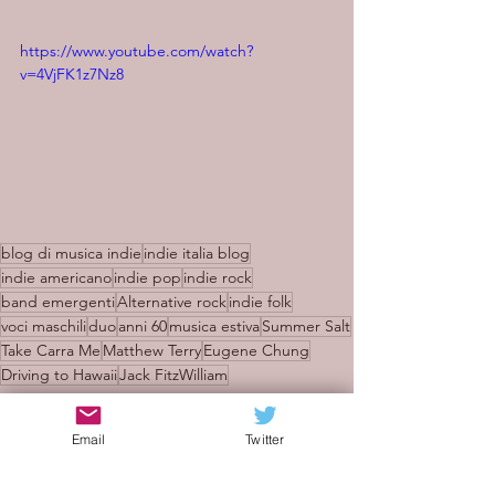
https://www.youtube.com/watch?
v=4VjFK1z7Nz8
blog di musica indie
indie italia blog
indie americano
indie pop
indie rock
band emergenti
Alternative rock
indie folk
voci maschili
duo
anni 60
musica estiva
Summer Salt
Take Carra Me
Matthew Terry
Eugene Chung
Driving to Hawaii
Jack FitzWilliam
Recensioni
Email
Twitter