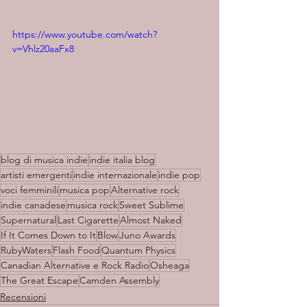
https://www.youtube.com/watch?
v=Vhlz20aaFx8
blog di musica indie
indie italia blog
artisti emergenti
indie internazionale
indie pop
voci femminili
musica pop
Alternative rock
indie canadese
musica rock
Sweet Sublime
Supernatural
Last Cigarette
Almost Naked
If It Comes Down to It
Blow
Juno Awards
RubyWaters
Flash Food
Quantum Physics
Canadian Alternative e Rock Radio
Osheaga
The Great Escape
Camden Assembly
Recensioni