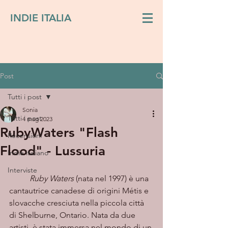
INDIE ITALIA
Post
Tutti i post
Sonia
Tutti i post
4 mag 2023
RubyWaters "Flash
Recensioni
Flood" - Lussuria
Indie italiano
Interviste
Ruby Waters
 (nata nel 1997) è una 
cantautrice canadese di origini Métis e 
slovacche cresciuta nella piccola città 
di Shelburne, Ontario. Nata da due 
artisti, è stata immersa nel mondo di un 