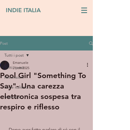
INDIE ITALIA
Post
Tutti i post
Emanuele
Tutti i post
21 ott 2025
Pool Girl "Something To
Recensioni
Say"- Una carezza
Indie italiano
elettronica sospesa tra
Interviste
respiro e riflesso
   Dopo aver fatto parlare di sé con il 