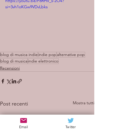
https://youtu.be/F8RHV_s-2O4?
si=3vh1oKGw9VDvLbks
blog di musica indie
indie pop
alternative pop
blog di musica
indie elettronico
Recensioni
Mostra tutti
Post recenti
Email
Twitter