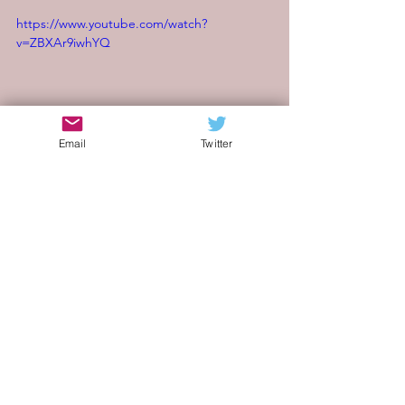
https://www.youtube.com/watch?
v=ZBXAr9iwhYQ
Email
Twitter
blog di musica indie
indie italia blog
indie internazionale
indie americano
indie pop
indie rock
alternative pop
band emergenti
musica pop
Alternative rock
dream pop
alternative
rock
alternative rock
Pine Barons
Frantic Francis
The Acchin Book
fisarmonica
Mirage on the Meadow
Keith Abrams
Shinji Sato
I LOVE FISH
Long Season
Fishmans
Recensioni