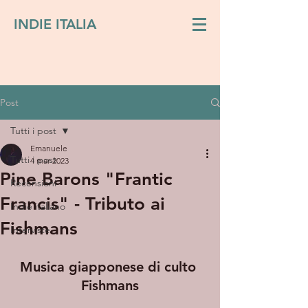
INDIE ITALIA
Post
Tutti i post
Emanuele
Tutti i post
4 mar 2023
Pine Barons "Frantic
Recensioni
Francis" - Tributo ai
Indie italiano
Fishmans
Interviste
Musica giapponese di culto 
Fishmans