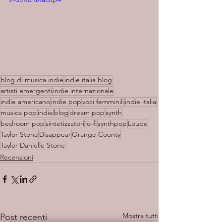
blog di musica indie
indie italia blog
artisti emergenti
indie internazionale
indie americano
indie pop
voci femminili
indie italia
musica pop
indie
blog
dream pop
synth
bedroom pop
sintetizzatori
lo-fi
synthpop
Loupe
Taylor Stone
Disappear
Orange County
Taylor Danielle Stone
Recensioni
Mostra tutti
Post recenti