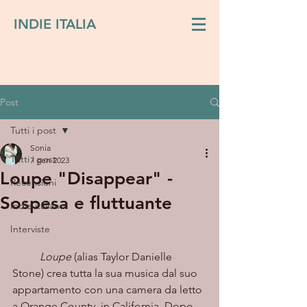
INDIE ITALIA
Post
Tutti i post
Sonia
Tutti i post
7 gen 2023
Loupe "Disappear" -
Recensioni
Sospesa e fluttuante
Indie italiano
Interviste
Loupe
 (alias Taylor Danielle 
Stone) crea tutta la sua musica dal suo 
appartamento con una camera da letto 
a Orange County, in California. Dopo 