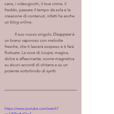
cane, i videogiochi, il true crime, il 
freddo, passare il tempo da sola e la 
creazione di contenuti, infatti ha anche 
un blog online.
	Il suo nuovo singolo 
Disappear
 è 
un brano vaporoso con melodie 
fresche, che ti lascerà sospeso e ti farà 
fluttuare. La voce di 
Loupe
, magica, 
dolce e affascinante, scorre magnetica 
su alcuni accordi di chitarra e su un 
potente sottofondo di synth.
https://www.youtube.com/watch?
v=JJK0mXaGtp4