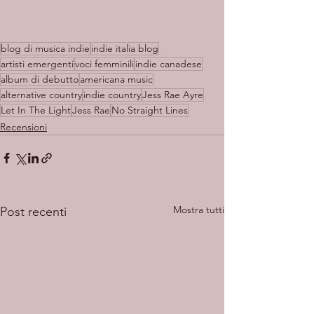
blog di musica indie
indie italia blog
artisti emergenti
voci femminili
indie canadese
album di debutto
americana music
alternative country
indie country
Jess Rae Ayre
Let In The Light
Jess Rae
No Straight Lines
Recensioni
Mostra tutti
Post recenti