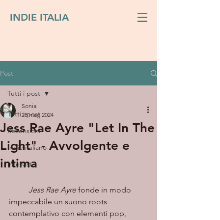
INDIE ITALIA
Post
Tutti i post
Sonia
Tutti i post
28 mag 2024
Jess Rae Ayre "Let In The
Recensioni
Light" - Avvolgente e
Indie italiano
intima
Interviste
Jess Rae Ayre
 fonde in modo 
impeccabile un suono roots 
contemplativo con elementi pop, 