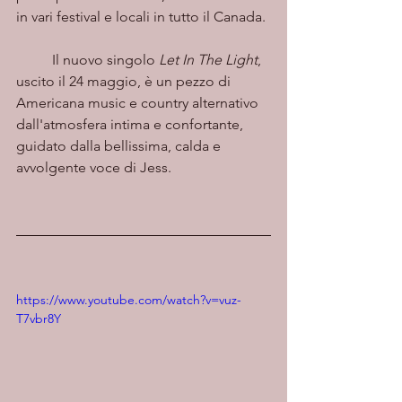
in vari festival e locali in tutto il Canada.
	Il nuovo singolo 
Let In The Light
, 
uscito il 24 maggio, è un pezzo di 
Americana music e country alternativo 
dall'atmosfera intima e confortante, 
guidato dalla bellissima, calda e 
avvolgente voce di Jess.
https://www.youtube.com/watch?v=vuz-
T7vbr8Y