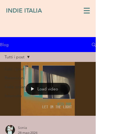
INDIE ITALIA
Blog
Tutti i post
Tutti i post
Recensioni
Indie italiano
Load video
Interviste
Sonia
28 mag 2024