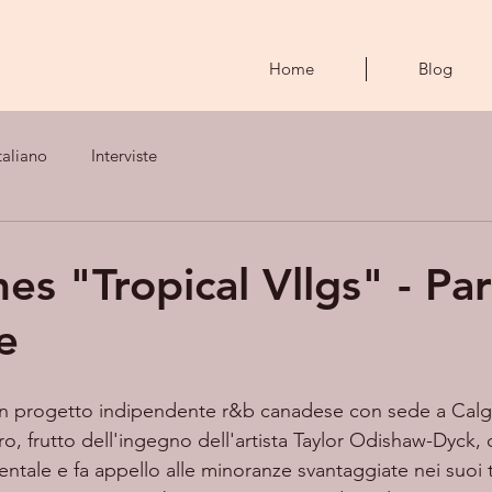
Home
Blog
taliano
Interviste
es "Tropical Vllgs" - Pa
e
un progetto indipendente r&b canadese con sede a Calga
, frutto dell'ingegno dell'artista Taylor Odishaw-Dyck, 
ntale e fa appello alle minoranze svantaggiate nei suoi te