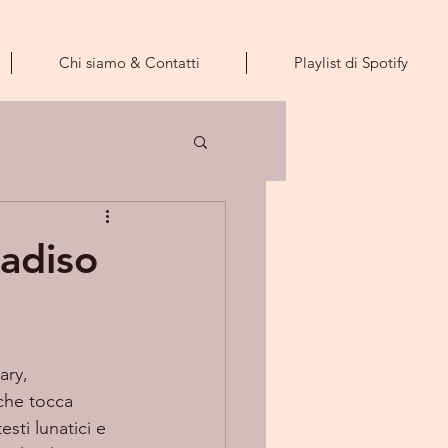
Chi siamo & Contatti
Playlist di Spotify
radiso
ry, 
che tocca 
sti lunatici e 