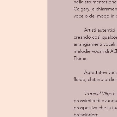
nella strumentazione 
Calgary, e chiaramen
voce o del modo in cu
	Artisti autentic
creando così qualcos
arrangiamenti vocali 
melodie vocali di ALT
Flume.
	Aspettatevi varietà e originalità dal sensuale mix di voci, bassi costanti, percussioni 
fluide, chitarra ordin
Tropical Vllgs
 è
prossimità di ovunqu
prospettiva che la tu
prescindere.