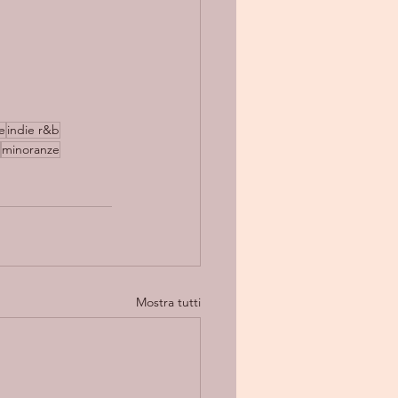
e
indie r&b
minoranze
Mostra tutti