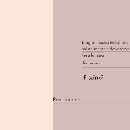
blog di musica indie
indie 
salute mentale
downtemp
testi lunatici
Recensioni
Post recenti