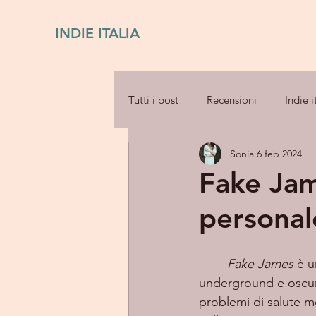
INDIE ITALIA
Tutti i post
Recensioni
Indie i
Sonia
6 feb 2024
Fake Jam
personal
Fake James
 è 
underground e oscuro
problemi di salute me