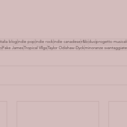
italia blog
indie pop
indie rock
indie canadese
r&b
duo
progetto musical
o
Fake James
Tropical Vllgs
Taylor Odishaw-Dyck
minoranze svantaggiate