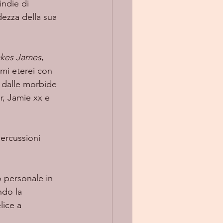
indie di 
ezza della sua 
kes James
, 
mi eterei con 
o dalle morbide 
r, Jamie xx e 
o personale in 
ndo la 
lice a 