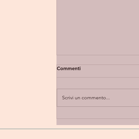
Commenti
Scrivi un commento...
Eupholia “Takes 2” -
introspezione e alternative
rock in una dimensione
emotiva e personale