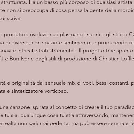
strutturata.
Ha un basso più corposo di qualsiasi artista 
te non si preoccupa di cosa pensa la gente della morbid
i scrive. 
i e produttori rivoluzionari plasmano i suoni e gli stili di 
Fa
a di diverso, con spazio e sentimento, e producendo rit
soavi e intricati strati strumentali. Il progetto trae spunt
J e Bon Iver e dagli stili di produzione di Christian Löffle
ata e sintetizzatore vorticoso.
 una canzone ispirata al concetto di creare il tuo paradis
e tu sia, qualunque cosa tu stia attraversando, mantene
a realtà non sarà mai perfetta, ma può essere serena e fe