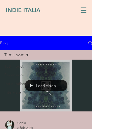
INDIE ITALIA
Blog
Tutti i post
Tutti i post
Recensioni
Indie italiano
Load video
Interviste
Sonia
6 feb 2024