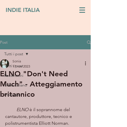
INDIE ITALIA
Post
Tutti i post
Sonia
Tutti i post
17 nov 2023
ELNO "Don't Need
Recensioni
Much" - Atteggiamento
Indie italiano
britannico
Interviste
ELNO
 è il soprannome del 
cantautore, produttore, tecnico e 
polistrumentista Elliott Norman. 