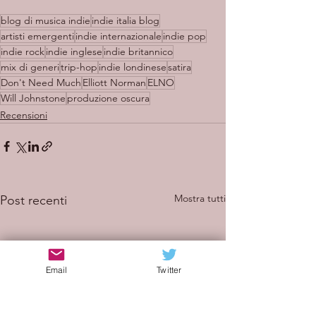
blog di musica indie
indie italia blog
artisti emergenti
indie internazionale
indie pop
indie rock
indie inglese
indie britannico
mix di generi
trip-hop
indie londinese
satira
Don't Need Much
Elliott Norman
ELNO
Will Johnstone
produzione oscura
Recensioni
Mostra tutti
Post recenti
Email
Twitter