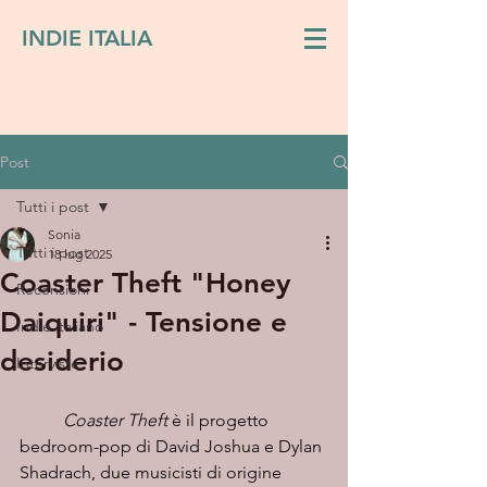
INDIE ITALIA
Post
Tutti i post
Sonia
Tutti i post
18 lug 2025
Coaster Theft "Honey
Recensioni
Daiquiri" - Tensione e
Indie italiano
desiderio
Interviste
Coaster Theft
 è il progetto 
bedroom-pop di David Joshua e Dylan 
Shadrach, due musicisti di origine 