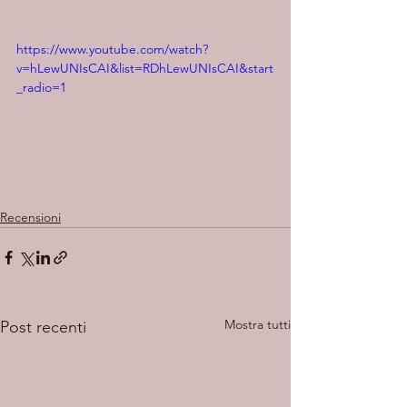
https://www.youtube.com/watch?
v=hLewUNIsCAI&list=RDhLewUNIsCAI&start
_radio=1
Recensioni
Mostra tutti
Post recenti