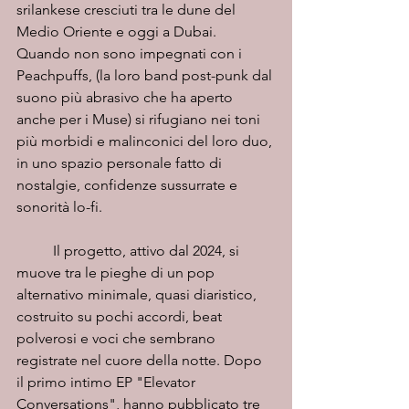
srilankese cresciuti tra le dune del 
Medio Oriente e oggi a Dubai. 
Quando non sono impegnati con i 
Peachpuffs, (la loro band post-punk dal 
suono più abrasivo che ha aperto 
anche per i Muse) si rifugiano nei toni 
più morbidi e malinconici del loro duo, 
in uno spazio personale fatto di 
nostalgie, confidenze sussurrate e 
sonorità lo-fi.
	Il progetto, attivo dal 2024, si 
muove tra le pieghe di un pop 
alternativo minimale, quasi diaristico, 
costruito su pochi accordi, beat 
polverosi e voci che sembrano 
registrate nel cuore della notte. Dopo 
il primo intimo EP "Elevator 
Conversations", hanno pubblicato tre 