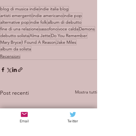
blog di musica indie
indie italia blog
artisti emergenti
indie americano
indie pop
alternative pop
indie folk
album di debutto
fine di una relazione
sassofono
voce calda
Demons
debutto solista
Alma Jette
Do You Remember
Mary Bryce
I Found A Reason
Jake Miles
album da solista
Recensioni
Mostra tutti
Post recenti
Email
Twitter