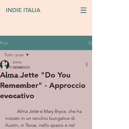
INDIE ITALIA
Post
Tutti i post
Sonia
Tutti i post
28 feb 2024
Alma Jette "Do You
Recensioni
Remember" - Approccio
Indie italiano
evocativo
Interviste
Alma Jette
 è Mary Bryce, che ha 
iniziato in un vecchio bungalow di 
Austin, in Texas, nello spazio e nel 