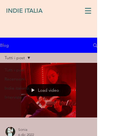
INDIE ITALIA
Blog
Tutti i post
Tutti i post
Recensioni
Indie italiano
Load video
Interviste
Sonia
6 dic 2022